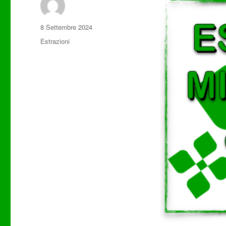
Autore
Pubblicato
8 Settembre 2024
il
Categorie
Estrazioni