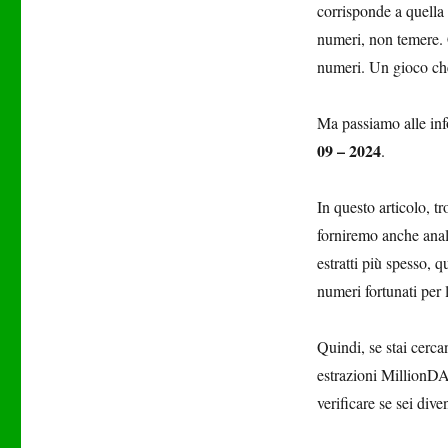
corrisponde a quella 
numeri, non temere. 
numeri. Un gioco che,
Ma passiamo alle inf
09 – 2024
.
In questo articolo, t
forniremo anche anali
estratti più spesso, q
numeri fortunati per 
Quindi, se stai cercan
estrazioni MillionDAY
verificare se sei div