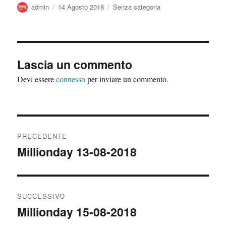
Autore
admin
Pubblicato
14 Agosto 2018
Categorie
Senza categoria
il
Lascia un commento
Devi essere
connesso
per inviare un commento.
Navigazione
PRECEDENTE
articoli
Millionday 13-08-2018
Articolo
precedente:
SUCCESSIVO
Millionday 15-08-2018
Articolo
successivo: